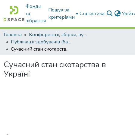
Фонди
Пошук за
та
Статистика
Увій
критеріями
зібрання
Головна
Конференції, збірки, публікації молодих вчених і здобувачів : магістрів, бакалаврів, аспірантів.
Публікації здобувачів (бакалаврів. магістрів, аспірантів)
Сучасний стан скотарства в Україні
Сучасний стан скотарства в
Україні