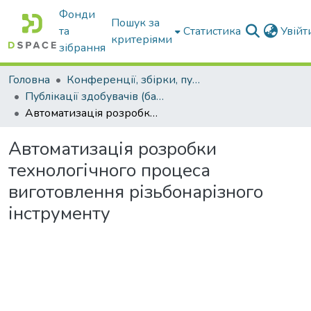
Фонди
Пошук за
та
Статистика
Увій
критеріями
зібрання
Головна
Конференції, збірки, публікації молодих вчених і здобувачів : магістрів, бакалаврів, аспірантів.
Публікації здобувачів (бакалаврів. магістрів, аспірантів)
Автоматизація розробки технологічного процеса виготовлення різьбонарізного інструменту
Автоматизація розробки
технологічного процеса
виготовлення різьбонарізного
інструменту