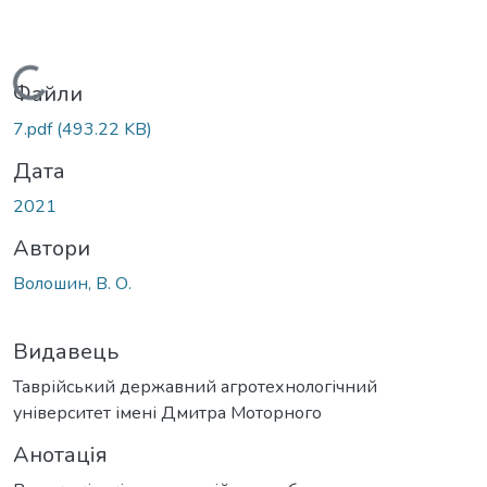
Вантажиться...
Файли
7.pdf
(493.22 KB)
Дата
2021
Автори
Волошин, В. О.
Видавець
Таврійський державний агротехнологічний
університет імені Дмитра Моторного
Анотація