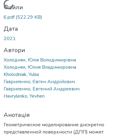
Вантажиться...
Файли
6.pdf
(522.29 KB)
Дата
2021
Автори
Холодняк, Юлія Володимирівна
Холодняк, Юлия Владимировна
Kholodniak, Yuliia
Гавриленко, Євген Андрійович
Гавриленко, Евгений Андреевич
Havrylenko, Yevhen
Анотація
Геометрическое моделирование дискретно
представленной поверхности (ДПП) может