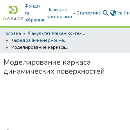
Фонди
Пошук за
та
Статистика
Увій
критеріями
зібрання
Головна
Факультет Механіко-технологічний
Кафедра Інженерної механіки та комп'ютерного проектування
Моделирование каркаса динамических поверхностей
Моделирование каркаса
динамических поверхностей