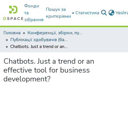
Фонди
Пошук за
та
Статистика
Увій
критеріями
зібрання
Головна
Конференції, збірки, публікації молодих вчених і здобувачів : магістрів, бакалаврів, аспірантів.
Публікації здобувачів (бакалаврів. магістрів, аспірантів)
Chatbots. Just a trend or an effective tool for business development?
Chatbots. Just a trend or an
effective tool for business
development?