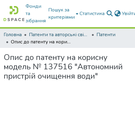
Фонди
Пошук за
та
Статистика
Увій
критеріями
зібрання
Головна
Патенти та авторські свідоцтва
Патенти
Опис до патенту на корисну модель № 137516 "Автономний пристрій очищення води"
Опис до патенту на корисну
модель № 137516 "Автономний
пристрій очищення води"