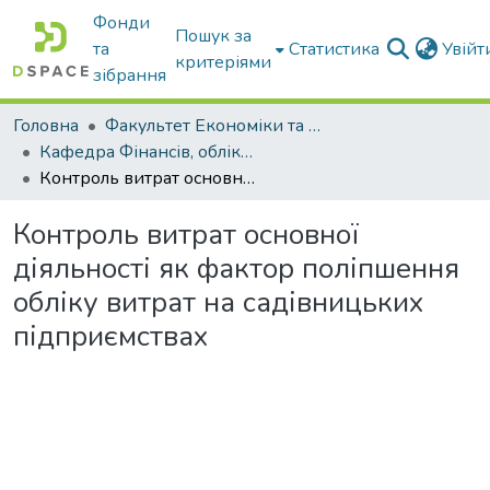
Фонди
Пошук за
та
Статистика
Увій
критеріями
зібрання
Головна
Факультет Економіки та бізнесу
Кафедра Фінансів, обліку і оподаткування
Контроль витрат основної діяльності як фактор поліпшення обліку витрат на садівницьких підприємствах
Контроль витрат основної
діяльності як фактор поліпшення
обліку витрат на садівницьких
підприємствах