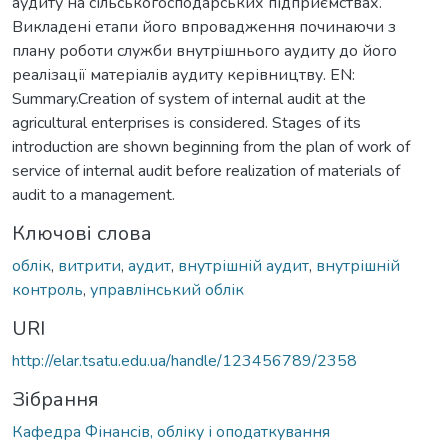
аудиту на сільськогосподарських підприємствах.
Викладені етапи його впровадження починаючи з
плану роботи служби внутрішнього аудиту до його
реалізації матеріалів аудиту керівництву. EN:
Summary.Creation of system of internal audit at the
agricultural enterprises is considered. Stages of its
introduction are shown beginning from the plan of work of
service of internal audit before realization of materials of
audit to a management.
Ключові слова
облік
,
витрити
,
аудит
,
внутрішній аудит
,
внутрішній
контроль
,
управлінський облік
URI
http://elar.tsatu.edu.ua/handle/123456789/2358
Зібрання
Кафедра Фінансів, обліку і оподаткування