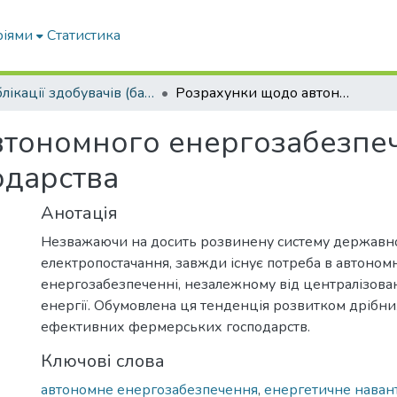
ріями
Статистика
Публікації здобувачів (бакалаврів. магістрів, аспірантів)
Розрахунки щодо автономного енергозабезпечення фермерського господарства
втономного енергозабезпе
одарства
Анотація
Незважаючи на досить розвинену систему державн
електропостачання, завжди існує потреба в автоном
енергозабезпеченні, незалежному від централізова
енергії. Обумовлена ця тенденція розвитком дрібни
ефективних фермерських господарств.
Ключові слова
автономне енергозабезпечення
,
енергетичне нава