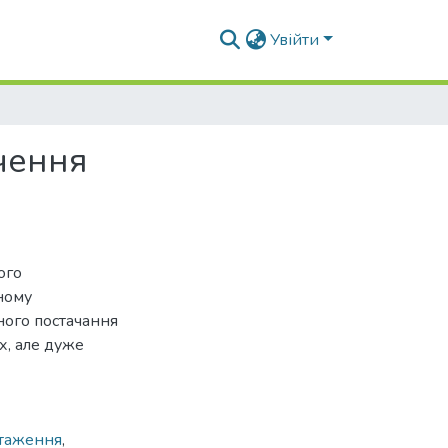
Увійти
чення
ого
ному
ного постачання
х, але дуже
нтаження
,