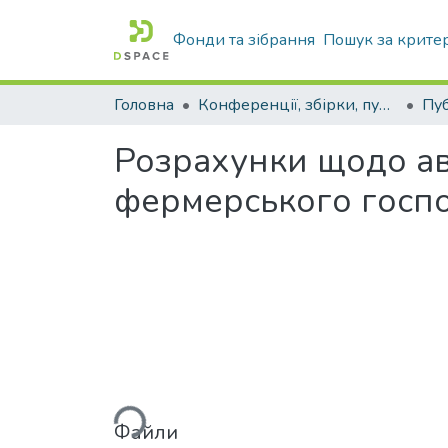
Фонди та зібрання
Пошук за крите
Головна
Конференції, збірки, публікації молодих вчених і здобувачів : магістрів, бакалаврів, аспірантів.
Розрахунки щодо а
фермерського госп
Вантажиться...
Файли