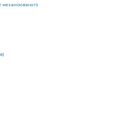
т механізованого
в)