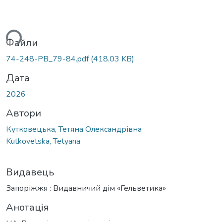
ься...
Файли
74-248-PB_79-84.pdf
(418.03 KB)
Дата
2026
Автори
Кутковецька, Тетяна Олександрівна
Kutkovetska, Tetyana
Видавець
Запоріжжя : Видавничий дім «Гельветика»
Анотація