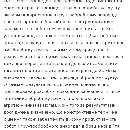
UA: В статті проведені дослідження щодо зменшення
енерговитрат та підвищення якості обробітку грунту
шляхом використання в грунтообробному знарядді
робочих органів вібраційної дії з обгрунтуванням
параметрів їх роботи. Наукову новизну становить
установка додаткових елементів на стійках робочих
органів, які будуть здійснювати їх коливальні рухи під
час обробітку грунту і таким чином, краще його
розпушувати. При цьому практична цінність полягає в
тому, що вібраційне знаряддя дозволить зменшити
тяговий опір та знизити енерговитрати до 20 % на
виконання технологічної операції обробітку ґрунту.
Отримані результати дослідження показали, що
пропонована розробка, дозволить забезпечити якісні
показники обробітку грунту, що відповідають
агротехнічним вимогам. Крім того за результатами
досліджень визначено, що конструктивне технічне
рішення також забезпечить високу продуктивність
роботи грунтообробного знаряддя вібраційної дії та