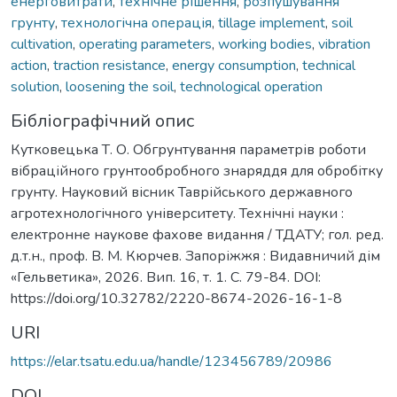
енерговитрати
,
технічне рішення
,
розпушування
грунту
,
технологічна операція
,
tillage implement
,
soil
cultivation
,
operating parameters
,
working bodies
,
vibration
action
,
traction resistance
,
energy consumption
,
technical
solution
,
loosening the soil
,
technological operation
Бібліографічний опис
Кутковецька Т. О. Обгрунтування параметрів роботи
вібраційного грунтообробного знаряддя для обробітку
грунту. Науковий вісник Таврійського державного
агротехнологічного університету. Технічні науки :
електронне наукове фахове видання / ТДАТУ; гол. ред.
д.т.н., проф. В. М. Кюрчев. Запоріжжя : Видавничий дім
«Гельветика», 2026. Вип. 16, т. 1. С. 79-84. DOI:
https://doi.org/10.32782/2220-8674-2026-16-1-8
URI
https://elar.tsatu.edu.ua/handle/123456789/20986
DOI