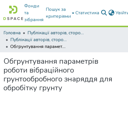
Фонди
Пошук за
та
Статистика
Увій
критеріями
зібрання
Головна
Публікації авторів, сторонніх університету
Публікації авторів, сторонніх університету
Обгрунтування параметрів роботи вібраційного грунтообробного знаряддя для обробітку грунту
Обгрунтування параметрів
роботи вібраційного
грунтообробного знаряддя для
обробітку грунту