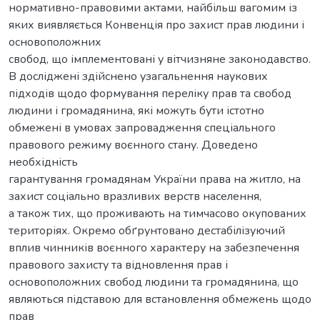
нормативно-правовими актами, найбільш вагомим із
яких виявляється Конвенція про захист прав людини і
основоположних
свобод, що імплементовані у вітчизняне законодавство.
В досліджені здійснено узагальнення наукових
підходів щодо формування переліку прав та свобод
людини і громадянина, які можуть бути істотно
обмежені в умовах запровадження спеціального
правового режиму воєнного стану. Доведено
необхідність
гарантування громадянам України права на житло, на
захист соціально вразливих верств населення,
а також тих, що проживають на тимчасово окупованих
територіях. Окремо обґрунтовано дестабілізуючий
вплив чинників воєнного характеру на забезпечення
правового захисту та відновлення прав і
основоположних свобод людини та громадянина, що
являються підставою для встановлення обмежень щодо
прав