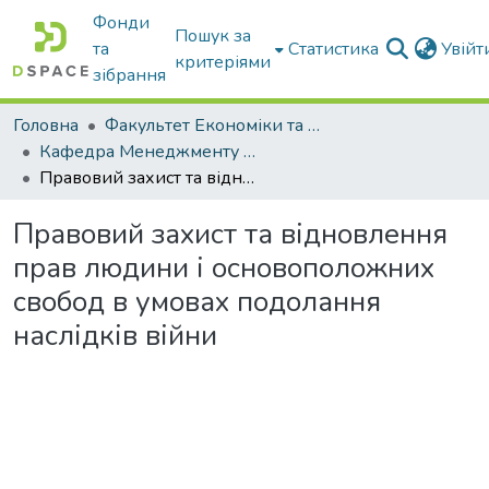
Фонди
Пошук за
та
Статистика
Увій
критеріями
зібрання
Головна
Факультет Економіки та бізнесу
Кафедра Менеджменту та публічного адміністрування
Правовий захист та відновлення прав людини і основоположних свобод в умовах подолання наслідків війни
Правовий захист та відновлення
прав людини і основоположних
свобод в умовах подолання
наслідків війни