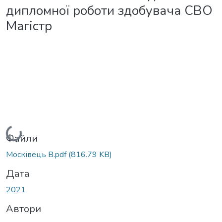
дипломної роботи здобувача СВО
Магістр
Вантажиться...
Файли
Москівець В.pdf
(816.79 KB)
Дата
2021
Автори