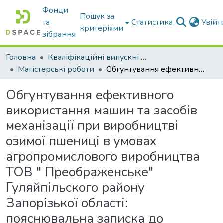
Фонди
Пошук за
та
Статистика
Увій
критеріями
зібрання
Головна
Кваліфікаційні випускні роботи бакалаврів і магістрів
Магістерські роботи
Обгунтування ефективного використання машин та засобів механізації при виробництві озимої пшениці в умовах агропромислового виробництва ТОВ " Преображенське" Гуляйпільского району Запорізької області: пояснювальна записка до дипломної роботи здобувача СВО Магістр
Обгунтування ефективного
використання машин та засобів
механізації при виробництві
озимої пшениці в умовах
агропромислового виробництва
ТОВ " Преображенське"
Гуляйпільского району
Запорізької області:
пояснювальна записка до