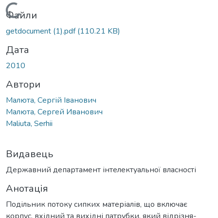
Вантажиться...
Файли
getdocument (1).pdf
(110.21 KB)
Дата
2010
Автори
Малюта, Сергій Іванович
Малюта, Сергей Иванович
Maliuta, Serhii
Видавець
Державний департамент інтелектуальної власності
Анотація
Подільник потоку сипких матеріалів, що включає
корпус, вхідний та вихідні патрубки, який відрізня-