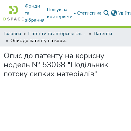
Фонди
Пошук за
та
Статистика
Увій
критеріями
зібрання
Головна
Патенти та авторські свідоцтва
Патенти
Опис до патенту на корисну модель № 53068 "Подільник потоку сипких матеріалів"
Опис до патенту на корисну
модель № 53068 "Подільник
потоку сипких матеріалів"