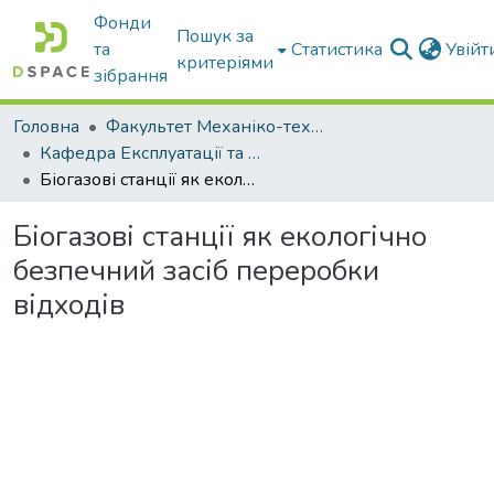
Фонди
Пошук за
та
Статистика
Увій
критеріями
зібрання
Головна
Факультет Механіко-технологічний
Кафедра Експлуатації та технічного сервісу машин
Біогазові станції як екологічно безпечний засіб переробки відходів
Біогазові станції як екологічно
безпечний засіб переробки
відходів