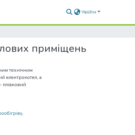
Увійти
тлових приміщень
ним технічним
й електрокотел, а
– плівковий
рообігріву
,