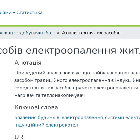
ріями
Статистика
Публікації здобувачів (бакалаврів. магістрів, аспірантів)
Аналіз технічних засобів електроопалення житлових приміщень
асобів електроопалення жи
Анотація
Приведений аналіз показує, що найбільш раціональ
засобом традиційного електроопалення є індукційни
серед технічних засобів прямого електропопалення 
нагрівач та теплонакопичувач.
Ключові слова
опалення будинків
,
електроопалення
,
системи елект
індукційний електрокотел
URI