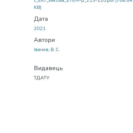
t_EKT_sektsiia_ETEM-p_215-220.pdf
(786.84
KB)
Дата
2021
Автори
Іванов, В. С.
Видавець
ТДАТУ