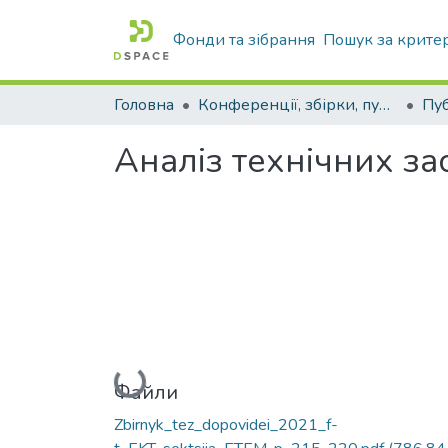
Фонди та зібрання
Пошук за крите
Головна
Конференції, збірки, публікації молодих вчених і здобувачів : магістрів, бакалаврів, аспірантів.
Аналіз технічних з
Вантажиться...
Файли
Zbirnyk_tez_dopovidei_2021_f-