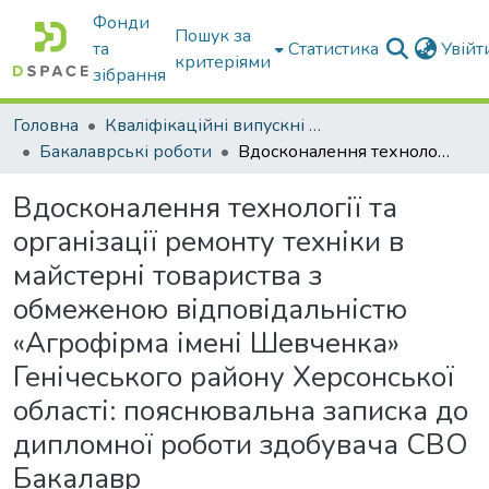
Фонди
Пошук за
та
Статистика
Увій
критеріями
зібрання
Головна
Кваліфікаційні випускні роботи бакалаврів і магістрів
Бакалаврські роботи
Вдосконалення технології та організації ремонту техніки в майстерні товариства з обмеженою відповідальністю «Агрофірма імені Шевченка» Генічеського району Херсонської області: пояснювальна записка до дипломної роботи здобувача СВО Бакалавр
Вдосконалення технології та
організації ремонту техніки в
майстерні товариства з
обмеженою відповідальністю
«Агрофірма імені Шевченка»
Генічеського району Херсонської
області: пояснювальна записка до
дипломної роботи здобувача СВО
Бакалавр