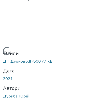
Вантажиться...
Файли
ДП Дуриба.pdf
(800.77 KB)
Дата
2021
Автори
Дуриба, Юрій