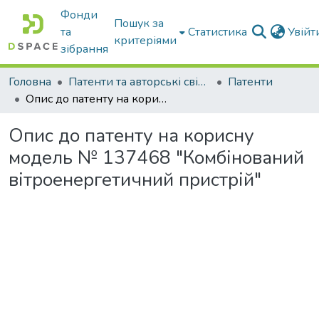
Фонди
Пошук за
та
Статистика
Увій
критеріями
зібрання
Головна
Патенти та авторські свідоцтва
Патенти
Опис до патенту на корисну модель № 137468 "Комбінований вітроенергетичний пристрій"
Опис до патенту на корисну
модель № 137468 "Комбінований
вітроенергетичний пристрій"