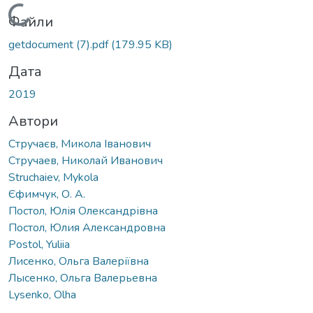
Вантажиться...
Файли
getdocument (7).pdf
(179.95 KB)
Дата
2019
Автори
Стручаєв, Микола Іванович
Стручаев, Николай Иванович
Struchaiev, Mykola
Єфимчук, О. А.
Постол, Юлія Олександрівна
Постол, Юлия Александровна
Postol, Yuliia
Лисенко, Ольга Валеріївна
Лысенко, Ольга Валерьевна
Lysenko, Olha