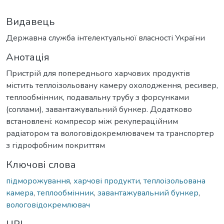
Видавець
Державна служба інтелектуальної власності України
Анотація
Пристрій для попереднього харчових продуктів
містить теплоізольовану камеру охолодження, ресивер,
теплообмінник, подавальну трубу з форсунками
(соплами), завантажувальний бункер. Додатково
встановлені: компресор між рекупераційним
радіатором та вологовідокремлювачем та транспортер
з гідрофобним покриттям
Ключові слова
підморожування
,
харчові продукти
,
теплоізольована
камера
,
теплообмінник
,
завантажувальний бункер
,
вологовідокремлювач