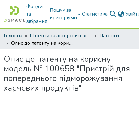
Фонди
Пошук за
та
Статистика
Увій
критеріями
зібрання
Головна
Патенти та авторські свідоцтва
Патенти
Опис до патенту на корисну модель № 100658 "Пристрій для попереднього підморожування харчових продуктів"
Опис до патенту на корисну
модель № 100658 "Пристрій для
попереднього підморожування
харчових продуктів"