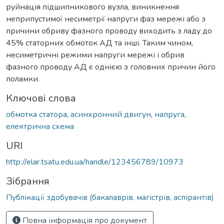
руйнація підшипникового вузла, виникнення
неприпустимої несиметрії напруги фаз мережі або з
причини обриву фазного проводу виходить з ладу до
45% статорних обмоток АД та інші. Таким чином,
несиметричні режими напруги мережі і обрив
фазного проводу АД є однією з головних причин його
поламки.
Ключові слова
обмотка статора
,
асинхронний двигун
,
напруга
,
електрична схема
URI
http://elar.tsatu.edu.ua/handle/123456789/10973
Зібрання
Публікації здобувачів (бакалаврів. магістрів, аспірантів)
Повна інформація про документ