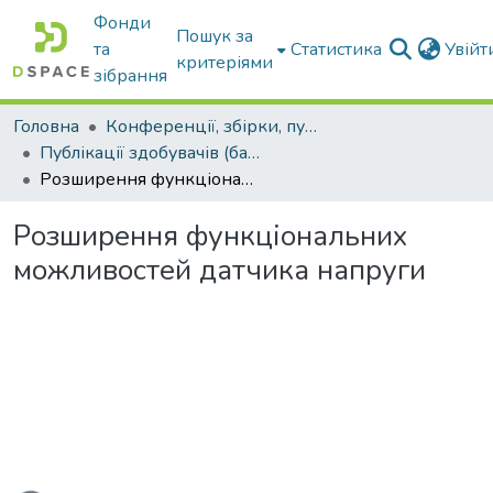
Фонди
Пошук за
та
Статистика
Увій
критеріями
зібрання
Головна
Конференції, збірки, публікації молодих вчених і здобувачів : магістрів, бакалаврів, аспірантів.
Публікації здобувачів (бакалаврів. магістрів, аспірантів)
Розширення функціональних можливостей датчика напруги
Розширення функціональних
можливостей датчика напруги