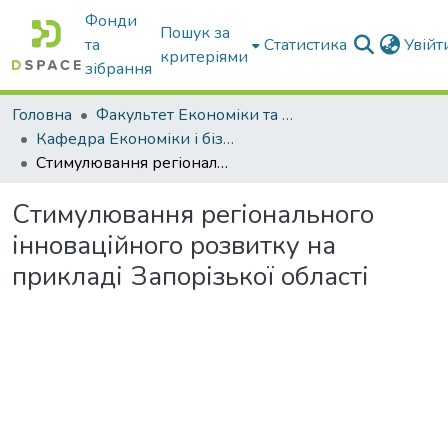
Фонди
Пошук за
та
Статистика
Увій
критеріями
зібрання
Головна
Факультет Економіки та бізнесу
Кафедра Економіки і бізнесу
Стимулювання регіонального інноваційного розвитку на прикладі Запорізької області
Стимулювання регіонального
інноваційного розвитку на
прикладі Запорізької області