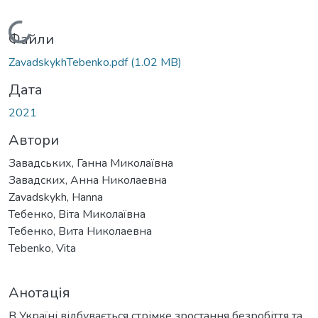
Вантажиться...
Файли
ZavadskykhTebenko.pdf
(1.02 MB)
Дата
2021
Автори
Завадських, Ганна Миколаївна
Завадских, Анна Николаевна
Zavadskykh, Hanna
Тебенко, Віта Миколаївна
Тебенко, Вита Николаевна
Tebenko, Vita
Анотація
В Україні відбувається стрімке зростання безробіття та