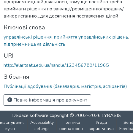
підприємницькій діяльності, тому що постійно треба
приймати рішення по закупці/розміщенню/продажу/
використанню…для досягнення поставлених цілей
Ключові слова
управлінські рішення
,
прийняття управлінських рішень
,
підприємницька діяльність
URI
http://elar.tsatu.edu.ua/handle/123456789/11965
Зібрання
Публікації здобувачів (бакалаврів. магістрів, аспірантів)
Повна інформація про документ
DSpace software
copyright © 2002-2026
LYRASIS
алаштування
Accessibility
Політика
Угода
Sen
куків
settings
приватності
користувача
Feedba