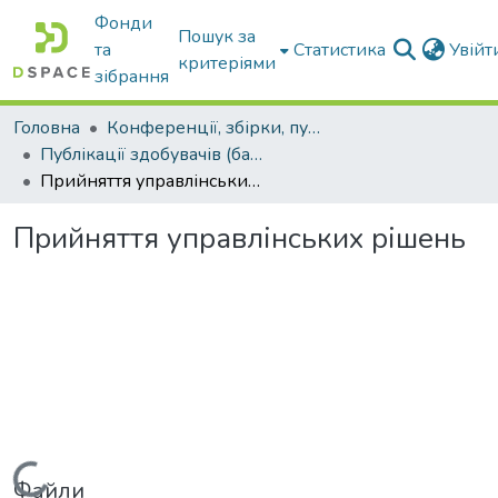
Фонди
Пошук за
та
Статистика
Увій
критеріями
зібрання
Головна
Конференції, збірки, публікації молодих вчених і здобувачів : магістрів, бакалаврів, аспірантів.
Публікації здобувачів (бакалаврів. магістрів, аспірантів)
Прийняття управлінських рішень
Прийняття управлінських рішень
Вантажиться...
Файли