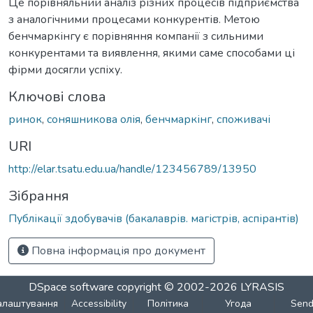
Це порівняльний аналіз різних процесів підприємства
з аналогічними процесами конкурентів. Метою
бенчмаркінгу є порівняння компанії з сильними
конкурентами та виявлення, якими саме способами ці
фірми досягли успіху.
Ключові слова
ринок
,
соняшникова олія
,
бенчмаркінг
,
споживачі
URI
http://elar.tsatu.edu.ua/handle/123456789/13950
Зібрання
Публікації здобувачів (бакалаврів. магістрів, аспірантів)
Повна інформація про документ
DSpace software
copyright © 2002-2026
LYRASIS
алаштування
Accessibility
Політика
Угода
Sen