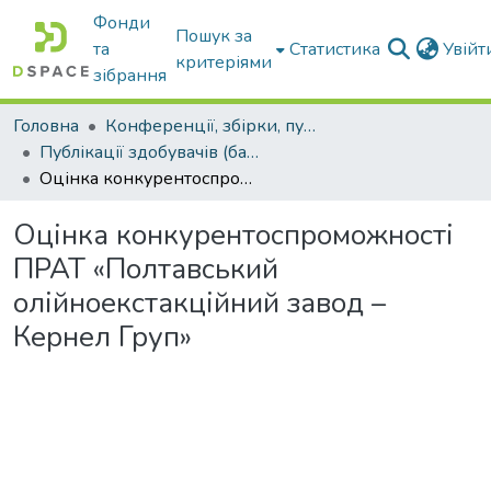
Фонди
Пошук за
та
Статистика
Увій
критеріями
зібрання
Головна
Конференції, збірки, публікації молодих вчених і здобувачів : магістрів, бакалаврів, аспірантів.
Публікації здобувачів (бакалаврів. магістрів, аспірантів)
Оцінка конкурентоспроможності ПРАТ «Полтавський олійноекстакційний завод – Кернел Груп»
Оцінка конкурентоспроможності
ПРАТ «Полтавський
олійноекстакційний завод –
Кернел Груп»