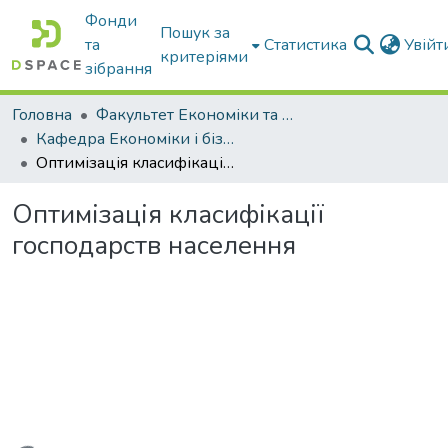
Фонди
Пошук за
та
Статистика
Увій
критеріями
зібрання
Головна
Факультет Економіки та бізнесу
Кафедра Економіки і бізнесу
Оптимізація класифікації господарств населення
Оптимізація класифікації
господарств населення