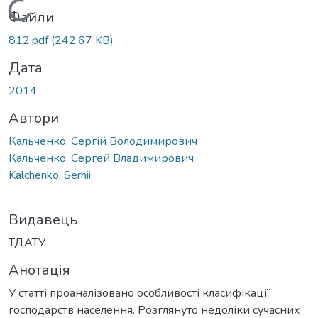
Вантажиться...
Файли
812.pdf
(242.67 KB)
Дата
2014
Автори
Кальченко, Сергій Володимирович
Кальченко, Сергей Владимирович
Kalchenko, Serhii
Видавець
ТДАТУ
Анотація
У статті проаналізовано особливості класифікації
господарств населення. Розглянуто недоліки сучасних