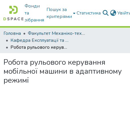
Фонди
Пошук за
та
Статистика
Увій
критеріями
зібрання
Головна
Факультет Механіко-технологічний
Кафедра Експлуатації та технічного сервісу машин
Робота рульового керування мобільної машини в адаптивному режимі
Робота рульового керування
мобільної машини в адаптивному
режимі