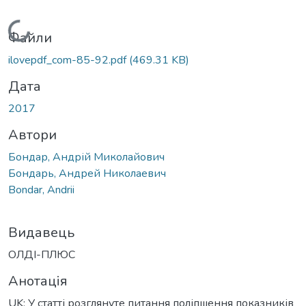
Вантажиться...
Файли
ilovepdf_com-85-92.pdf
(469.31 KB)
Дата
2017
Автори
Бондар, Андрій Миколайович
Бондарь, Андрей Николаевич
Bondar, Andrii
Видавець
ОЛДІ-ПЛЮС
Анотація
UK: У статті розглянуте питання поліпшення показників