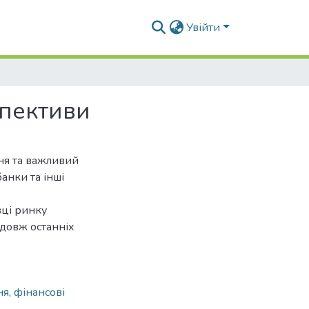
Увійти
спективи
ня та важливий
банки та інші
вці ринку
одовж останніх
ня
,
фінансові