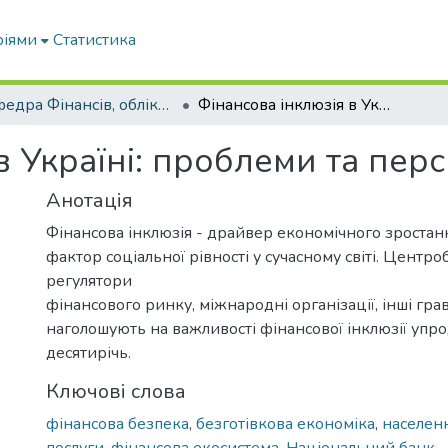
ріями
Статистика
Кафедра Фінансів, обліку і оподаткування
Фінансова інклюзія в Україні: проблеми та перспективи
в Україні: проблеми та пер
Анотація
Фінансова інклюзія - драйвер економічного зростан
фактор соціальної рівності у сучасному світі. Центро
регулятори
фінансового ринку, міжнародні організації, інші гра
наголошують на важливості фінансової інклюзії упр
десятирічь.
Ключові слова
фінансова безпека
,
безготівкова економіка
,
населен