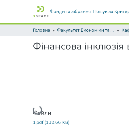
Фонди та зібрання
Пошук за крите
Головна
Факультет Економіки та бізнесу
Фінансова інклюзія 
Вантажиться...
Файли
1.pdf
(138.66 KB)