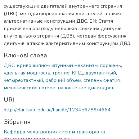
существующих двигателей внутреннего сгорания
(ДВС), методы форсирования двигателей, а также
альтернативные конструкции ДВС. EN: Стаття
присвячена розгляду недоліків існуючих двигунів
внутрішнього згорання (ДВЗ), методам форсування
двигунів, а також альтернативним конструкціям ДВЗ.
Ключові слова
ДВС
,
кривошипно-шатунный механизм
,
поршень
,
удельная мощность
,
трение
,
КПД
,
двухтактный
,
четырехтактный
,
рабочий объем
,
степень сжатия
,
механические потери
,
наполнение цилиндров
URI
http://elar.tsatu.edu.ua/handle/123456789/4664
Зібрання
Кафедра мехатронних систем тракторів та