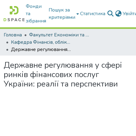
Фонди
Пошук за
та
Статистика
Увій
критеріями
зібрання
Головна
Факультет Економіки та бізнесу
Кафедра Фінансів, обліку і оподаткування
Державне регулювання у сфері ринків фінансових послуг України: реалії та перспективи
Державне регулювання у сфері
ринків фінансових послуг
України: реалії та перспективи