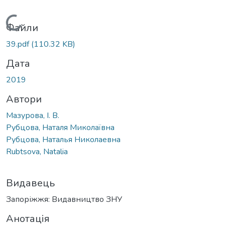
Вантажиться...
Файли
39.pdf
(110.32 KB)
Дата
2019
Автори
Мазурова, І. В.
Рубцова, Наталя Миколаївна
Рубцова, Наталья Николаевна
Rubtsova, Natalia
Видавець
Запоріжжя: Видавництво ЗНУ
Анотація