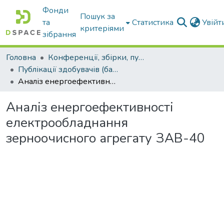
Фонди
Пошук за
та
Статистика
Увій
критеріями
зібрання
Головна
Конференції, збірки, публікації молодих вчених і здобувачів : магістрів, бакалаврів, аспірантів.
Публікації здобувачів (бакалаврів. магістрів, аспірантів)
Аналіз енергоефективності електрообладнання зерноочисного агрегату ЗАВ-40
Аналіз енергоефективності
електрообладнання
зерноочисного агрегату ЗАВ-40