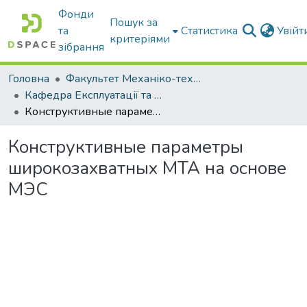
Фонди
Пошук за
та
Статистика
Увій
критеріями
зібрання
Головна
Факультет Механіко-технологічний
Кафедра Експлуатації та технічного сервісу машин
Конструктивные параметры широкозахватных МТА на основе МЭС
Конструктивные параметры
широкозахватных МТА на основе
МЭС