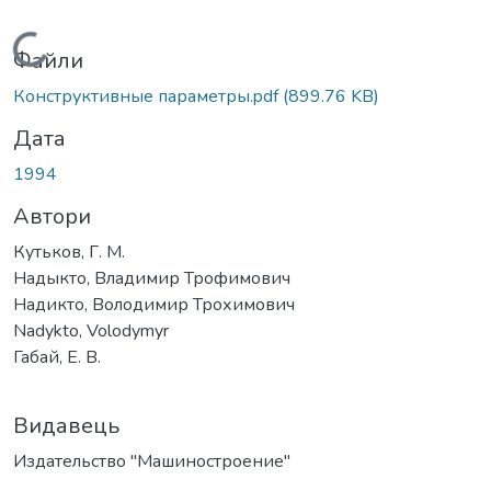
Вантажиться...
Файли
Конструктивные параметры.pdf
(899.76 KB)
Дата
1994
Автори
Кутьков, Г. М.
Надыкто, Владимир Трофимович
Надикто, Володимир Трохимович
Nadykto, Volodymyr
Габай, Е. В.
Видавець
Издательство "Машиностроение"