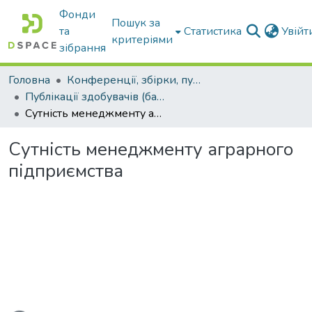
Фонди
Пошук за
та
Статистика
Увій
критеріями
зібрання
Головна
Конференції, збірки, публікації молодих вчених і здобувачів : магістрів, бакалаврів, аспірантів.
Публікації здобувачів (бакалаврів. магістрів, аспірантів)
Сутність менеджменту аграрного підприємства
Сутність менеджменту аграрного
підприємства