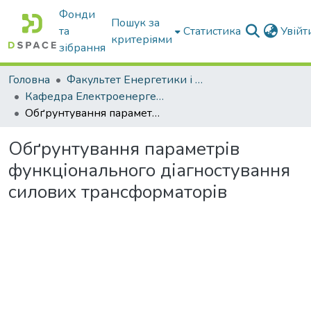
Фонди
Пошук за
та
Статистика
Увій
критеріями
зібрання
Головна
Факультет Енергетики і комп'ютерних технологій
Кафедра Електроенергетики і електротехнологій
Обґрунтування параметрів функціонального діагностування силових трансформаторів
Обґрунтування параметрів
функціонального діагностування
силових трансформаторів