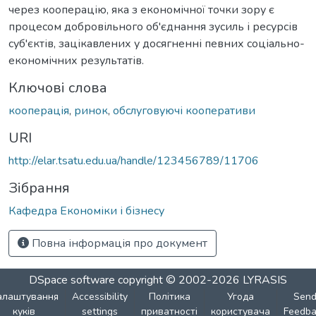
через кооперацію, яка з економічної точки зору є
процесом добровільного об'єднання зусиль і ресурсів
суб'єктів, зацікавлених у досягненні певних соціально-
економічних результатів.
Ключові слова
кооперація
,
ринок
,
обслуговуючі кооперативи
URI
http://elar.tsatu.edu.ua/handle/123456789/11706
Зібрання
Кафедра Економіки і бізнесу
Повна інформація про документ
DSpace software
copyright © 2002-2026
LYRASIS
алаштування
Accessibility
Політика
Угода
Sen
куків
settings
приватності
користувача
Feedba