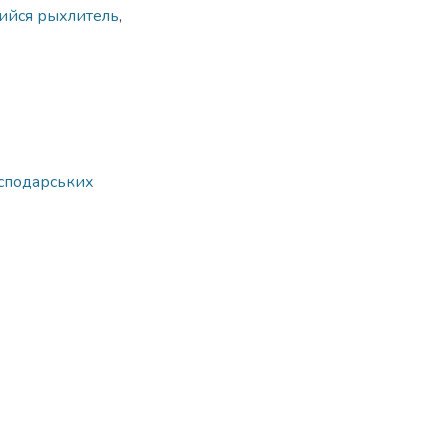
ийся рыхлитель
,
осподарських