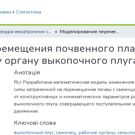
ріями
Статистика
Кафедра мехатронних систем тракторів та сільскогосподарських машин
Моделирование перемещения почвенного пласта с саженцем по активному рабочему органу выкопочного плуга
емещения почвенного плас
 органу выкопочного плуг
Анотація
RU: Разработана математическая модель изменени
силы затраченной на перемещение почвы с саженце
от конструктивных и кинематических параметров р
выкопочного плуга, совершающего поступательное 
движение.
Ключові слова
выкопочный плуг
,
саженец
,
рабочие органы
,
сельск