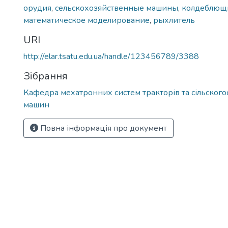
орудия
,
сельскохозяйственные машины
,
колдеблющ
математическое моделирование
,
рыхлитель
URI
http://elar.tsatu.edu.ua/handle/123456789/3388
Зібрання
Кафедра мехатронних систем тракторів та сільског
машин
Повна інформація про документ