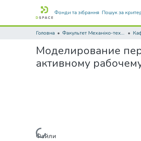
Фонди та зібрання
Пошук за крите
Головна
Факультет Механіко-технологічний
Моделирование пер
активному рабочему
Файли