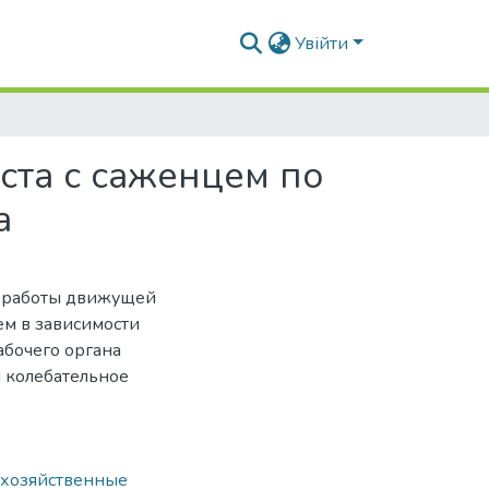
Увійти
та с саженцем по
а
я работы движущей
м в зависимости
абочего органа
и колебательное
охозяйственные