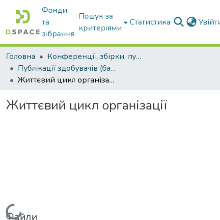
Фонди
Пошук за
та
Статистика
Увій
критеріями
зібрання
Головна
Конференції, збірки, публікації молодих вчених і здобувачів : магістрів, бакалаврів, аспірантів.
Публікації здобувачів (бакалаврів. магістрів, аспірантів)
Життєвий цикл організації
Життєвий цикл організації
Вантажиться...
Файли