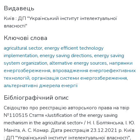
Видавець
Київ : ДП "Український інститут інтелектуальної
власності"
Ключові слова
agricultural sector
,
energy efficient technology
implementation
,
energy saving directions
,
energy saving
system organization
,
alternative energy sources
,
напрямки
енергозбереження
,
впровадження енергоефективних
технологій
,
організація системи енергозбереження
,
альтернативні джерела енергії
Бібліографічний опис
Свідоцтво про реєстрацію авторського права на твір
№110515 Стаття «Justification of the energy saving
mechanism in the agricultural sector» / Н. І. Болтянська, І. Ю.
Маніта, А. С. Комар. Дата реєстрація 23.12.2021 р. Київ
: ДП "Український інститут інтелектуальної власності",