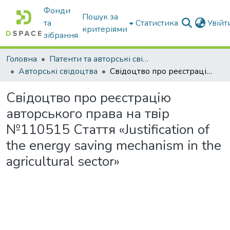
Фонди
Пошук за
та
Статистика
Увій
критеріями
зібрання
Головна
Патенти та авторські свідоцтва
Авторські свідоцтва
Свідоцтво про реєстрацію авторського права на твір №110515 Стаття «Justification of the energy saving mechanism in the agricultural sector»
Свідоцтво про реєстрацію
авторського права на твір
№110515 Стаття «Justification of
the energy saving mechanism in the
agricultural sector»