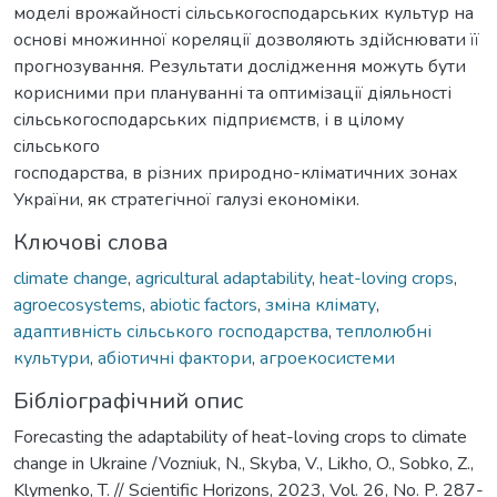
моделі врожайності сільськогосподарських культур на
основі множинної кореляції дозволяють здійснювати її
прогнозування. Результати дослідження можуть бути
корисними при плануванні та оптимізації діяльності
сільськогосподарських підприємств, і в цілому
сільського
господарства, в різних природно-кліматичних зонах
України, як стратегічної галузі економіки.
Ключові слова
climate change
,
agricultural adaptability
,
heat-loving crops
,
agroecosystems
,
abiotic factors
,
зміна клімату
,
адаптивність сільського господарства
,
теплолюбні
культури
,
абіотичні фактори
,
агроекосистеми
Бібліографічний опис
Forecasting the adaptability of heat-loving crops to climate
change in Ukraine /Vozniuk, N., Skyba, V., Likho, O., Sobko, Z.,
Klymenko, T. // Scientific Horizons, 2023, Vol. 26, No. P. 287-