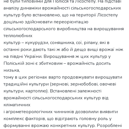
не були типовими для Полісся та Лісостепу. На підставі
аналізу динаміки врожайності сільськогосподарських
культур було встановлено, що на території Лісостепу
доцільно здійснювати переорієнтацію
сільськогосподарського виробництва на вирощування
теплолюбних
культур – кукурудзи, соняшника, сої, ріпаку, які в
останні роки дають такі ж або й дещо вищі врожаї ніж
на півдні України. Вирощування ж цих культур у
Поліській зоні є збитковим – врожайність досить
низька,
тому в цих регіонах варто продовжувати вирощувати
традиційні культури (зернові, зернобобові, овочеві
культури, картоплю). Встановлені залежності
врожайності сільськогосподарських культур від
кліматичних
і агрометеорологічних чинників дозволили виявити
комплекс факторів, що відіграють головну роль у
формуванні врожаю конкретних культур. Розроблені