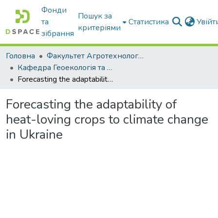
Фонди
Пошук за
та
Статистика
Увій
критеріями
зібрання
Головна
Факультет Агротехнологій та екології
Кафедра Геоекологія та землеустрій
Forecasting the adaptability of heat-loving crops to climate change in Ukraine
Forecasting the adaptability of
heat-loving crops to climate change
in Ukraine