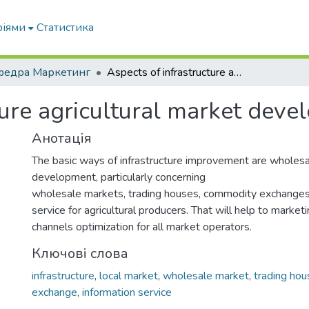
ріями
Статистика
федра Маркетинг
Aspects of infrastructure agricultural market development in Ukraine
ture agricultural market deve
Анотація
The basic ways of infrastructure improvement are wholes
development, particularly concerning
wholesale markets, trading houses, commodity exchanges,
service for agricultural producers. That will help to marke
channels optimization for all market operators.
Ключові слова
infrastructure
,
local market
,
wholesale market
,
trading hou
exchange
,
information service