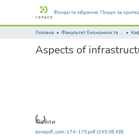
Фонди та зібрання
Пошук за крите
Головна
Факультет Економіки та бізнесу
Ка
Aspects of infrastruc
Вантажиться...
Файли
ilovepdf_com-174-175.pdf
(245.08 KB)