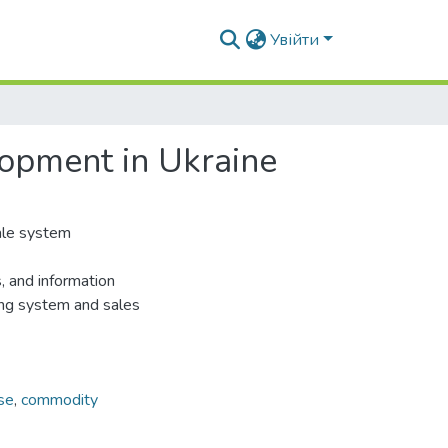
Увійти
lopment in Ukraine
ale system
 and information
ting system and sales
se
,
commodity