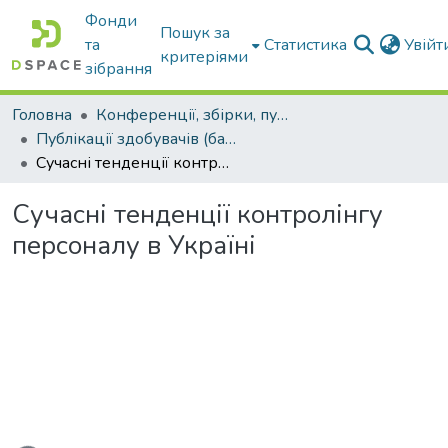
Фонди
Пошук за
та
Статистика
Увій
критеріями
зібрання
Головна
Конференції, збірки, публікації молодих вчених і здобувачів : магістрів, бакалаврів, аспірантів.
Публікації здобувачів (бакалаврів. магістрів, аспірантів)
Сучасні тенденції контролінгу персоналу в Україні
Сучасні тенденції контролінгу
персоналу в Україні