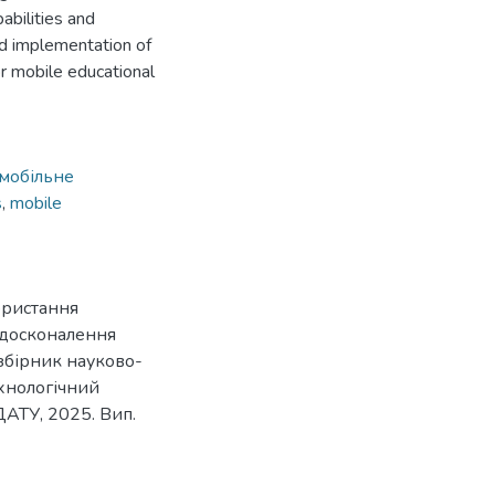
abilities and
nd implementation of
r mobile educational
мобільне
s
,
mobile
ористання
 Удосконалення
 збірник науково-
хнологічний
ДАТУ, 2025. Вип.