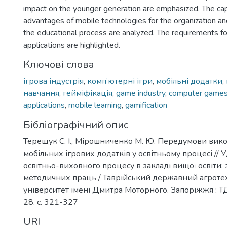
impact on the younger generation are emphasized. The cap
advantages of mobile technologies for the organization a
the educational process are analyzed. The requirements fo
applications are highlighted.
Ключові слова
ігрова індустрія
,
комп’ютерні ігри
,
мобільні додатки
,
навчання
,
гейміфікація
,
game industry
,
computer game
applications
,
mobile learning
,
gamification
Бібліографічний опис
Терещук С. І., Мірошниченко М. Ю. Передумови вик
мобільних ігрових додатків у освітньому процесі //
освітньо-виховного процесу в закладі вищої освіти:
методичних праць / Таврійський державний агроте
університет імені Дмитра Моторного. Запоріжжя : Т
28. с. 321-327
URI