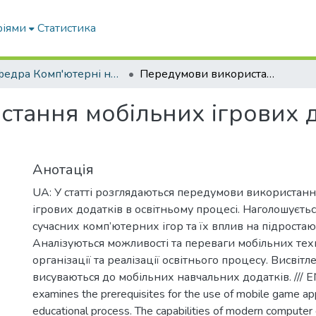
ріями
Статистика
Кафедра Комп'ютерні науки
Передумови використання мобільних ігрових додатків у освітньому процесі
тання мобільних ігрових д
Анотація
UA: У статті розглядаються передумови використан
ігрових додатків в освітньому процесі. Наголошуєть
сучасних комп’ютерних ігор та їх вплив на підростаю
Аналізуються можливості та переваги мобільних тех
організації та реалізації освітнього процесу. Висвітл
висуваються до мобільних навчальних додатків. /// EN:
examines the prerequisites for the use of mobile game app
educational process. The capabilities of modern computer