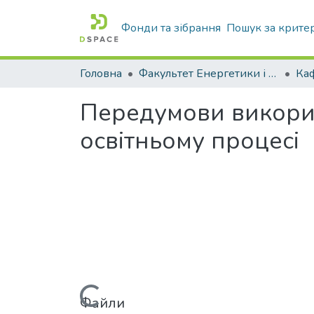
Фонди та зібрання
Пошук за крите
Головна
Факультет Енергетики і комп'ютерних технологій
Передумови викорис
освітньому процесі
Файли