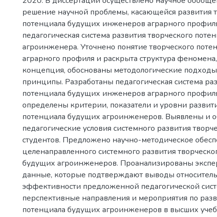
2020. В диссертации осуществлено научное обобщ
решение научной проблемы, касающейся развития 
потенциала будущих инженеров аграрного профиля
педагогическая система развития творческого поте
агроинженера. Уточнено понятие творческого пот
аграрного профиля и раскрыта структура феномена
концепция, обоснованы методологические подходы
принципы. Разработаны педагогическая система раз
потенциала будущих инженеров аграрного профиля
определены критерии, показатели и уровни развит
потенциала будущих агроинженеров. Выявлены и 
педагогические условия системного развития творч
студентов. Предложено научно-методическое обесп
целенаправленного системного развития творческо
будущих агроинженеров. Проанализированы эксп
данные, которые подтверждают выводы относител
эффективности предложенной педагогической сис
перспективные направления и мероприятия по раз
потенциала будущих агроинженеров в высших учеб