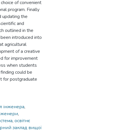
e choice of convenient
nal program. Finally
d updating the
cientific and
h outlined in the
been introduced into
t agricultural
opment of a creative
ied for improvement
ocess when students
 finding could be
t for postgraduate
л інженера
,
інженери
,
истема
,
освітнє
рний заклад вищої