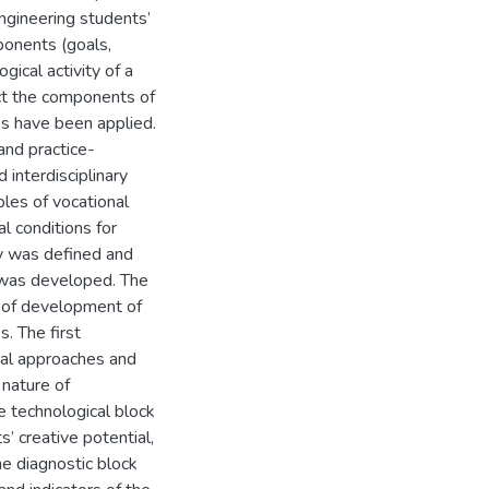
ngineering students’
ponents (goals,
ical activity of a
ect the components of
es have been applied.
and practice-
interdisciplinary
ples of vocational
al conditions for
ty was defined and
 was developed. The
t of development of
s. The first
cal approaches and
 nature of
e technological block
’ creative potential,
e diagnostic block