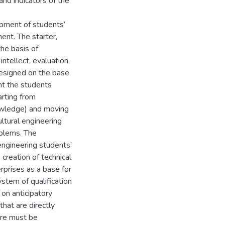
and indicators of the
opment of students’
ent. The starter,
he basis of
intellect, evaluation,
 designed on the base
nt the students
rting from
owledge) and moving
ultural engineering
oblems. The
ngineering students’
 creation of technical
terprises as a base for
ystem of qualification
 on anticipatory
 that are directly
ere must be