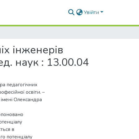
Увійти
іх інженерів
д. наук : 13.00.04
ора педагогічних
офесійної освіти. –
 імені Олександра
ропоновано
отенціалу
ться в
го потенціалу