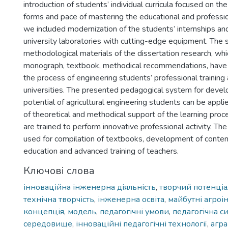
introduction of students’ individual curricula focused on th
forms and pace of mastering the educational and professio
we included modernization of the students’ internships an
university laboratories with cutting-edge equipment. The s
methodological materials of the dissertation research, whic
monograph, textbook, methodical recommendations, have 
the process of engineering students’ professional training a
universities. The presented pedagogical system for devel
potential of agricultural engineering students can be appl
of theoretical and methodical support of the learning pr
are trained to perform innovative professional activity. The
used for compilation of textbooks, development of conten
education and advanced training of teachers.
Ключові слова
інноваційна інженерна діяльність
,
творчий потенціа
технічна творчість
,
інженерна освіта
,
майбутні агро
концепція
,
модель
,
педагогічні умови
,
педагогічна с
середовище
,
інноваційні педагогічні технології
,
агра