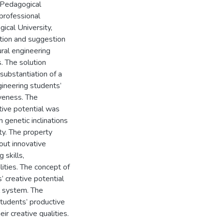
f Pedagogical
professional
ical University,
ation and suggestion
ural engineering
s. The solution
 substantiation of a
ineering students’
iveness. The
tive potential was
 genetic inclinations
ty. The property
out innovative
 skills,
ities. The concept of
’ creative potential
l system. The
tudents’ productive
r creative qualities.