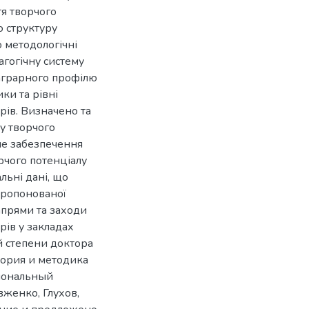
тя творчого
о структуру
 методологічні
агогічну систему
 аграрного профілю
ки та рівні
рів. Визначено та
у творчого
не забезпечення
рчого потенціалу
льні дані, що
пропонованої
апрями та заходи
рів у закладах
й степени доктора
еория и методика
циональный
женко, Глухов,