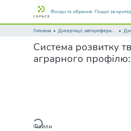
Фонди та зібрання
Пошук за крите
Головна
Дисертації, автореферати дисертацій
Система розвитку т
аграрного профілю: а
Файли