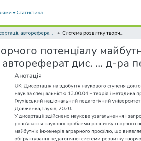
ріями
Статистика
Дисертації, автореферати дисертацій
Система розвитку творчого потенціалу майбутніх інженерів аграрного профілю: автореферат дис. ... д-ра пед. наук : 13.00.04
ворчого потенціалу майбутн
втореферат дис. ... д-ра пе
Анотація
UK: Дисертація на здобуття наукового ступеня докт
наук за спеціальністю 13.00.04 – теорія і методика пр
Глухівський національний педагогічний університет
Довженка, Глухів, 2020.
У дисертації здійснено наукове узагальнення і зап
розв’язання наукової проблеми розвитку творчого п
майбутніх інженерів аграрного профілю, що виявляє
обґрунтуванні педагогічної системи розвитку творчо