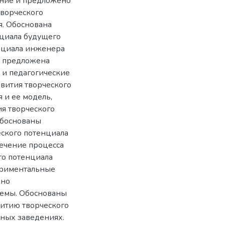
ение и предложено
творческого
. Обоснована
нциала будущего
енциала инженера
, предложена
 и педагогические
вития творческого
 и ее модель,
ия творческого
обоснованы
еского потенциала
ечение процесса
го потенциала
ериментальные
ьно
темы. Обоснованы
витию творческого
ных заведениях.