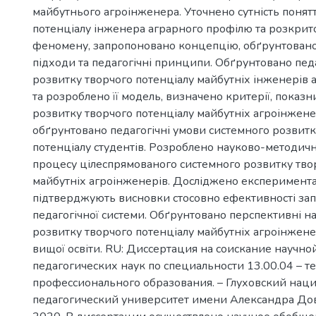
майбутнього агроінженера. Уточнено сутність понят
потенціалу інженера аграрного профілю та розкрит
феномену, запропоновано концепцію, обґрунтовано
підходи та педагогічні принципи. Обґрунтовано пед
розвитку творчого потенціалу майбутніх інженерів
та розроблено її модель, визначено критерії, показни
розвитку творчого потенціалу майбутніх агроінжене
обґрунтовано педагогічні умови системного розвитк
потенціалу студентів. Розроблено науково-методич
процесу цілеспрямованого системного розвитку тво
майбутніх агроінженерів. Досліджено експеримента
підтверджують висновки стосовно ефективності за
педагогічної системи. Обґрунтовано перспективні н
розвитку творчого потенціалу майбутніх агроінжене
вищої освіти. RU: Диссертация на соискание научно
педагогических наук по специальности 13.00.04 – т
профессионального образования. – Глуховский на
педагогический университет имени Александра Дов