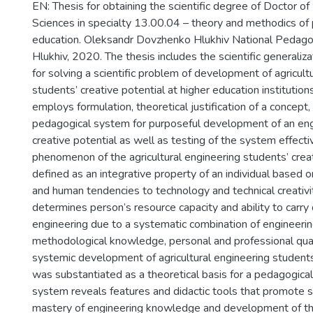
EN: Thesis for obtaining the scientific degree of Doctor o
Sciences in specialty 13.00.04 – theory and methodics of 
education. Oleksandr Dovzhenko Hlukhiv National Pedagog
Hlukhiv, 2020. The thesis includes the scientific generaliz
for solving a scientific problem of development of agricult
students’ creative potential at higher education institution
employs formulation, theoretical justification of a concept,
pedagogical system for purposeful development of an eng
creative potential as well as testing of the system effect
phenomenon of the agricultural engineering students’ crea
defined as an integrative property of an individual based on
and human tendencies to technology and technical creativi
determines person’s resource capacity and ability to carry 
engineering due to a systematic combination of engineering
methodological knowledge, personal and professional qual
systemic development of agricultural engineering students
was substantiated as a theoretical basis for a pedagogica
system reveals features and didactic tools that promote s
mastery of engineering knowledge and development of thei