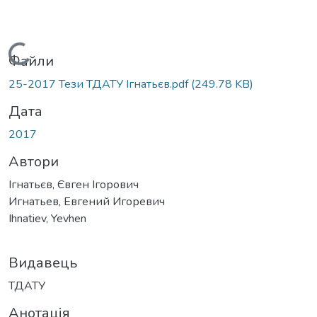
Вантажиться...
Файли
25-2017 Тези ТДАТУ Ігнатьєв.pdf
(249.78 KB)
Дата
2017
Автори
Ігнатьєв, Євген Ігорович
Игнатьев, Евгений Игоревич
Ihnatiev, Yevhen
Видавець
ТДАТУ
Анотація