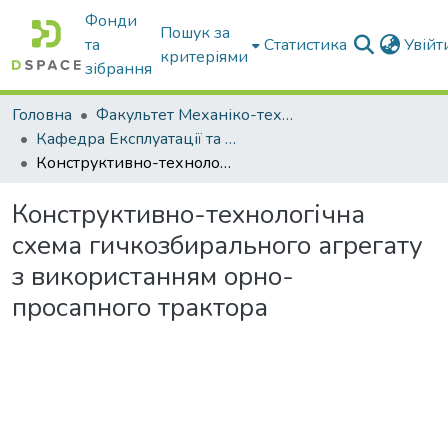
Фонди
Пошук за
та
Статистика
Увій
критеріями
зібрання
Головна
Факультет Механіко-технологічний
Кафедра Експлуатації та технічного сервісу машин
Конструктивно-технологічна схема гичкозбирального агрегату з використанням орно-просапного трактора
Конструктивно-технологічна
схема гичкозбирального агрегату
з використанням орно-
просапного трактора