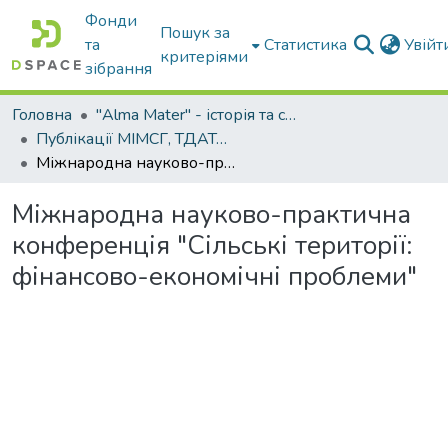
Фонди
Пошук за
та
Статистика
Увій
критеріями
зібрання
Головна
"Alma Mater" - історія та сьогодення Університету
Публікації МІМСГ, ТДАТА, ТДАТУ
Міжнародна науково-практична конференція "Сільські території: фінансово-економічні проблеми"
Міжнародна науково-практична
конференція "Сільські території:
фінансово-економічні проблеми"