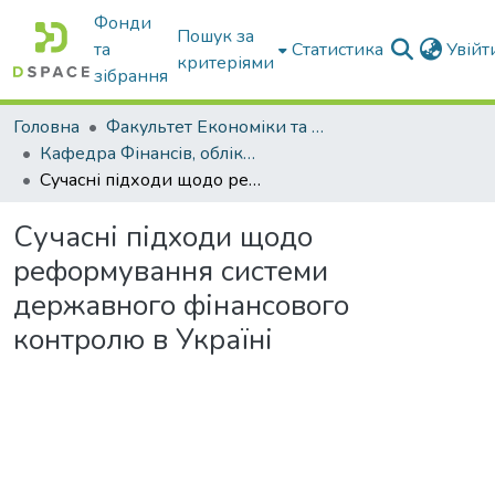
Фонди
Пошук за
та
Статистика
Увій
критеріями
зібрання
Головна
Факультет Економіки та бізнесу
Кафедра Фінансів, обліку і оподаткування
Сучасні підходи щодо реформування системи державного фінансового контролю в Україні
Сучасні підходи щодо
реформування системи
державного фінансового
контролю в Україні