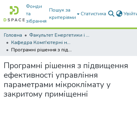
Фонди
Пошук за
та
Статистика
Увій
критеріями
зібрання
Головна
Факультет Енергетики і комп'ютерних технологій
Кафедра Комп'ютерні науки
Програмні рішення з підвищення ефективності управління параметрами мікроклімату у закритому приміщенні
Програмні рішення з підвищення
ефективності управління
параметрами мікроклімату у
закритому приміщенні