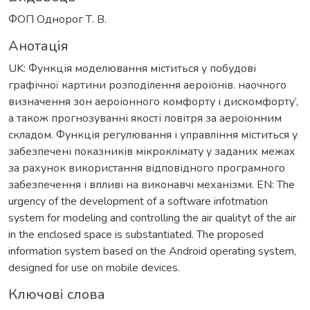
ФОП Однорог Т. В.
Анотація
UK: Функція моделювання міститься у побудові
графічної картини розподілення аероіонів. наочного
визначення зон аероіонного комфорту і дискомфорту’,
а також прогнозуванні якості повітря за аероіонним
складом. Функція регулювання і управління міститься у
забезпечені показників мікроклімату у заданих межах
за рахунок використання відповідного програмного
забезпечення і впливі на виконавчі механізми. EN: The
urgency of the development of a software infotmation
system for modeling and controlling the air qualityt of the air
in the enclosed space is substantiated. The proposed
information system based on the Android operating system,
designed for use on mobile devices.
Ключові слова