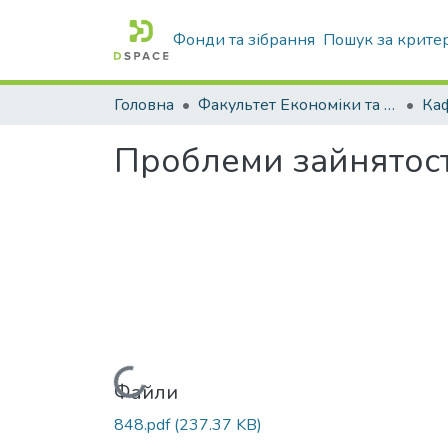
Фонди та зібрання
Пошук за крите
Головна
Факультет Економіки та бізнесу
Проблеми зайнятост
Вантажиться...
Файли
848.pdf
(237.37 KB)