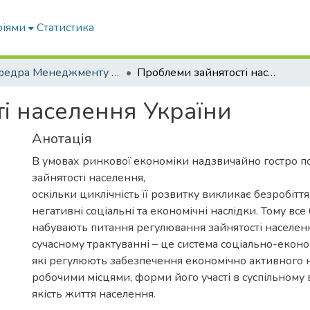
ріями
Статистика
Кафедра Менеджменту та публічного адміністрування
Проблеми зайнятості населення України
і населення України
Анотація
В умовах ринкової економіки надзвичайно гостро п
зайнятості населення,
оскільки циклічність її розвитку викликає безробіття 
негативні соціальні та економічні наслідки. Тому вс
набувають питання регулювання зайнятості населення.
сучасному трактуванні – це система соціально-еконо
які регулюють забезпечення економічно активного 
робочими місцями, форми його участі в суспільному
якість життя населення.