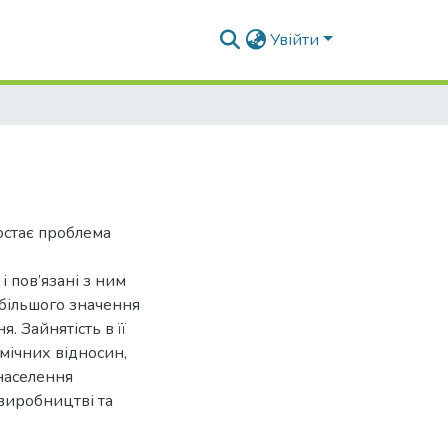
Увійти
остає проблема
і пов’язані з ним
е більшого значення
 Зайнятість в її
мічних відносин,
населення
 виробництві та