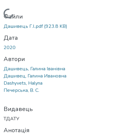
Вантажиться...
Файли
Дашивець Г.І..pdf
(923.8 KB)
Дата
2020
Автори
Дашивець, Галина Іванівна
Дашивец, Галина Ивановна
Dashyvets, Halyna
Печерська, В. С.
Видавець
ТДАТУ
Анотація