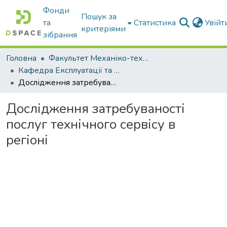
Фонди
Пошук за
та
Статистика
Увій
критеріями
зібрання
Головна
Факультет Механіко-технологічний
Кафедра Експлуатації та технічного сервісу машин
Дослідження затребуваності послуг технічного сервісу в регіоні
Дослідження затребуваності
послуг технічного сервісу в
регіоні