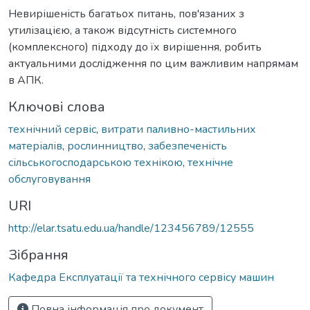
Невирішеність багатьох питань, пов'язаних з
утилізацією, а також відсутність системного
(комплексного) підходу до їх вирішення, робить
актуальними дослідження по цим важливим напрямам
в АПК.
Ключові слова
технічний сервіс
,
витрати паливно-мастильних
матеріалів
,
рослинництво
,
забезпеченість
сільськогосподарською технікою
,
технічне
обслуговування
URI
http://elar.tsatu.edu.ua/handle/123456789/12555
Зібрання
Кафедра Експлуатації та технічного сервісу машин
Повна інформація про документ