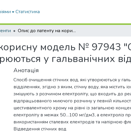
ріями
Статистика
тенти
Опис до патенту на корисну модель № 97943 "Спосіб очищення стічних вод, які утворюються у гальванічних відділеннях"
 корисну модель № 97943 
ворюються у гальванічних ві
Анотація
Спосіб очищення стічних вод, які утворюються у гал
відділеннях, згідно з яким, стічну воду, яка містить 
змішують з розчином електроліту, що входить до ре
відпрацьованого миючого розчину у певній кількост
шестивалентного хрому на рівні із загальною конц
електроліту в межах 50…100 мг/дм3, а електроліз пр
використанням сталевих електродів та напірною фл
Відведення стічних вод