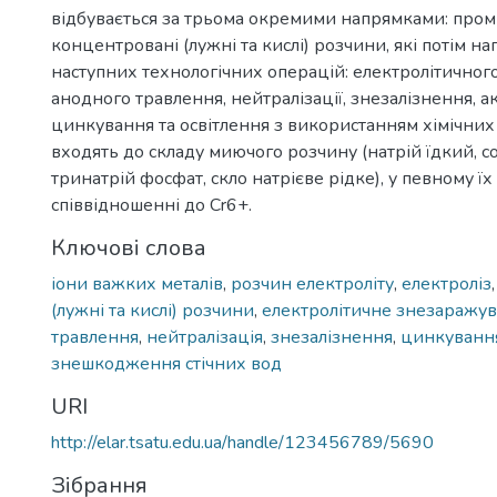
відбувається за трьома окремими напрямками: пром
концентровані (лужні та кислі) розчини, які потім н
наступних технологічних операцій: електролітичног
анодного травлення, нейтралізації, знезалізнення, ак
цинкування та освітлення з використанням хімічних
входять до складу миючого розчину (натрій їдкий, с
тринатрій фосфат, скло натрієве рідке), у певному їх
співвідношенні до Сr6+.
Ключові слова
іони важких металів
,
розчин електроліту
,
електроліз
(лужні та кислі) розчини
,
електролітичне знезаражу
травлення
,
нейтралізація
,
знезалізнення
,
цинкуванн
знешкодження стічних вод
URI
http://elar.tsatu.edu.ua/handle/123456789/5690
Зібрання