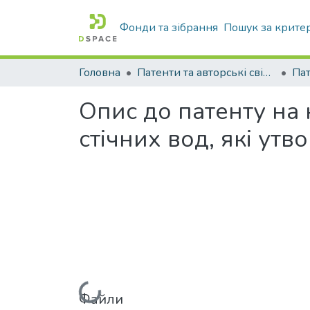
Фонди та зібрання
Пошук за крите
Головна
Патенти та авторські свідоцтва
Па
Опис до патенту на
стічних вод, які ут
Файли