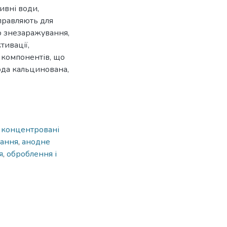
ивні води,
аправляють для
о знезаражування,
тивації,
 компонентів, що
ода кальцинована,
,
концентровані
вання
,
анодне
я
,
оброблення і