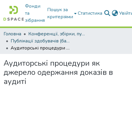
Фонди
Пошук за
та
Статистика
Увій
критеріями
зібрання
Головна
Конференції, збірки, публікації молодих вчених і здобувачів : магістрів, бакалаврів, аспірантів.
Публікації здобувачів (бакалаврів. магістрів, аспірантів)
Аудиторські процедури як джерело одержання доказів в аудиті
Аудиторські процедури як
джерело одержання доказів в
аудиті