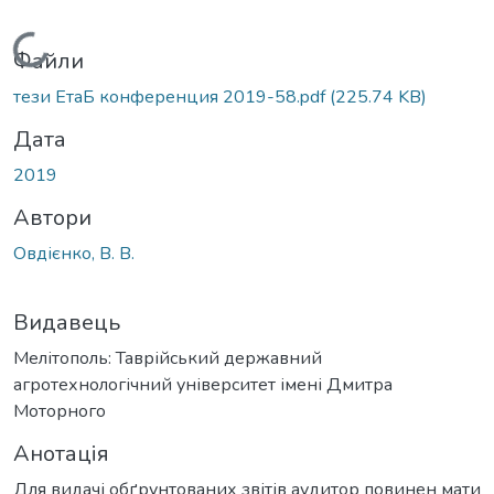
Вантажиться...
Файли
тези ЕтаБ конференция 2019-58.pdf
(225.74 KB)
Дата
2019
Автори
Овдієнко, В. В.
Видавець
Мелітополь: Таврійський державний
агротехнологічний університет імені Дмитра
Моторного
Анотація
Для видачі обґрунтованих звітів аудитор повинен мати