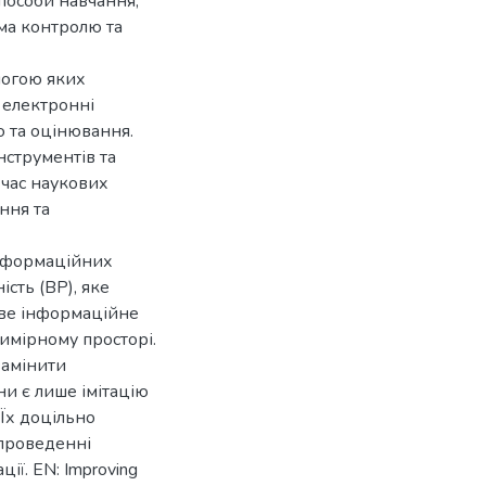
пособи навчання,
ема контролю та
могою яких
 електронні
ю та оцінювання.
нструментів та
 час наукових
ння та
інформаційних
ість (ВР), яке
иве інформаційне
вимірному просторі.
замінити
ни є лише імітацію
 Їх доцільно
проведенні
ції. EN: Improving