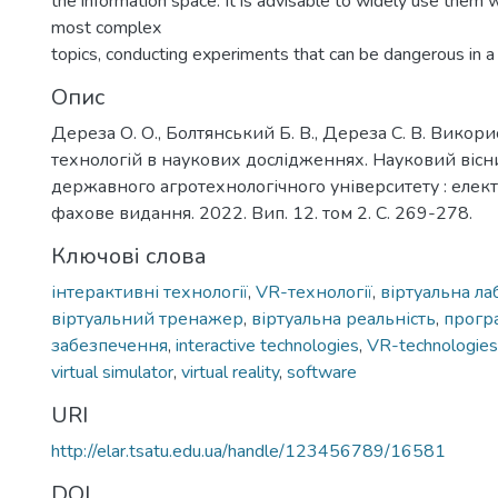
the information space. It is advisable to widely use them
most complex
topics, conducting experiments that can be dangerous in a r
Опис
Дереза О. О., Болтянський Б. В., Дереза С. В. Викор
технологій в наукових дослідженнях. Науковий вісн
державного агротехнологічного університету : елек
фахове видання. 2022. Вип. 12. том 2. C. 269-278.
Ключові слова
інтерактивні технології
,
VR-технології
,
віртуальна ла
віртуальний тренажер
,
віртуальна реальність
,
прогр
забезпечення
,
interactive technologies
,
VR-technologies
virtual simulator
,
virtual reality
,
software
URI
http://elar.tsatu.edu.ua/handle/123456789/16581
DOI