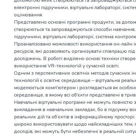
допомогою яких створюються та запроваджуються с
електронні підручники, віртуальні лабораторії, сист
оцінювання.
Представлено основні програмні продукти, за допо
створюються та запроваджуються способи навчання,
підручники, віртуальні лабораторії, система контрол
Проаналізовано можливості використання он-лайн і
ресурсів, які дозволяють організувати співпрацю під
досліджень. В роботі виділено основі техніки створе
використання VR-технологій у сучасній освіті.
Одним з перспективних освітніх методів сучасних 
технологій є освітнє середовище – віртуальна реальн
моделюється комп'ютером і розглядається як особл
середовище, в якому всі об'єкти представлені в три
Навчальні віртуальні програми не можуть повністю 
викладання в навчальних закладах, бо в підсумку во
реальних дій та об’єктів в інформаційному просторі.
широко використовувати щодо найскладніших тем, 
дослідів, які можуть бути небезпечні в реальній ситуа