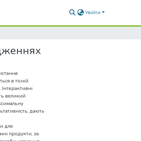
Увійти
ідженнях
истання
ься в тісній
 Інтерактивні
ть великий
аксимальну
льтативність, дають
ми для
ні продукти, за