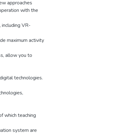
 new approaches
peration with the
, including VR-
ide maximum activity
ss, allow you to
igital technologies.
chnologies,
of which teaching
luation system are