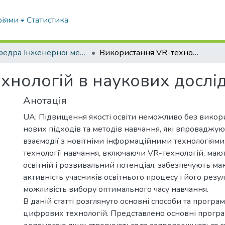
ріями
Статистика
Кафедра Інженерної механіки та комп'ютерного проектування
Використання VR-технологій в наукових дослідженнях
хнологій в наукових досл
Анотація
UA: Підвищення якості освіти неможливо без викор
нових підходів та методів навчання, які впроваджуют
взаємодії з новітніми інформаційними технологіями.
технології навчання, включаючи VR-технологій, маю
освітній і розвивальний потенціал, забезпечують м
активність учасників освітнього процесу і його резу
можливість вибору оптимального часу навчання.
В даній статті розглянуто основні способи та програ
цифрових технологій. Представлено основні програм