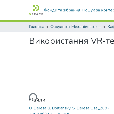
Фонди та зібрання
Пошук за крите
Головна
Факультет Механіко-технологічний
Використання VR-те
Вантажиться...
Файли
O. Dereza B. Boltianskyi S. Dereza Use_269-