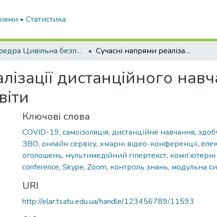
ріями
Статистика
Кафедра Цивільна безпека
Сучасні напрями реалізації дистанційного навчання для здобувачів вищої освіти
лізації дистанційного нав
віти
Ключові слова
COVID-19
,
самоізоляція
,
дистанційне навчання
,
здоб
ЗВО
,
онлайн сервісу
,
хмарні відео-конференції
,
еле
оголошень
,
мультимедійний гіпертекст
,
комп’ютерні 
conference
,
Skype
,
Zoom
,
контроль знань
,
модульна си
URI
http://elar.tsatu.edu.ua/handle/123456789/11593