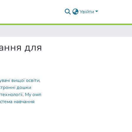
Увійти
чання для
увачі вищої освіти
,
ктронні дошки
технології
,
My own
стема навчання