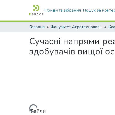
Фонди та зібрання
Пошук за крите
Головна
Факультет Агротехнологій та екології
Сучасні напрями реа
здобувачів вищої ос
Файли