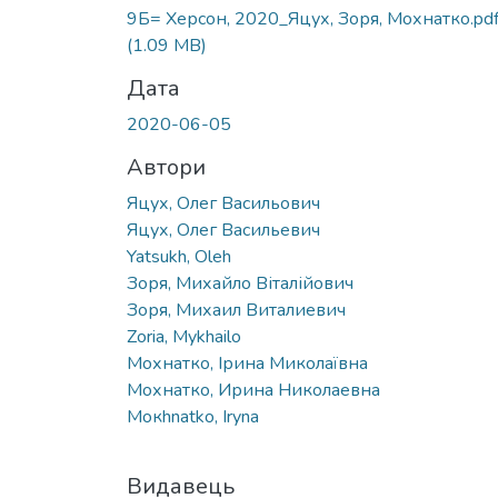
Вантажиться...
9Б= Херсон, 2020_Яцух, Зоря, Мохнатко.pd
(1.09 MB)
Дата
2020-06-05
Автори
Яцух, Олег Васильович
Яцух, Олег Васильевич
Yatsukh, Oleh
Зоря, Михайло Віталійович
Зоря, Михаил Виталиевич
Zoria, Mykhailo
Мохнатко, Ірина Миколаївна
Мохнатко, Ирина Николаевна
Moкhnatko, Iryna
Видавець