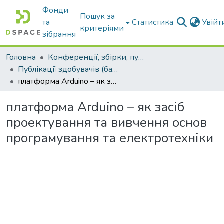
Фонди
Пошук за
та
Статистика
Увій
критеріями
зібрання
Головна
Конференції, збірки, публікації молодих вчених і здобувачів : магістрів, бакалаврів, аспірантів.
Публікації здобувачів (бакалаврів. магістрів, аспірантів)
платформа Arduino – як засіб проектування та вивчення основ програмування та електротехніки
платформа Arduino – як засіб
проектування та вивчення основ
програмування та електротехніки