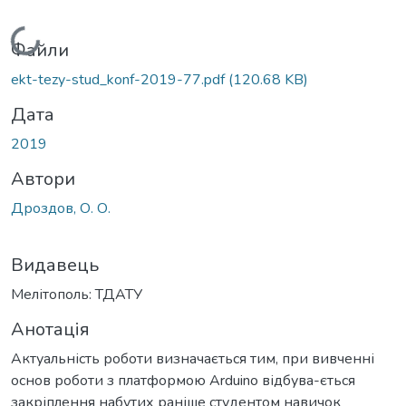
Вантажиться...
Файли
ekt-tezy-stud_konf-2019-77.pdf
(120.68 KB)
Дата
2019
Автори
Дроздов, О. О.
Видавець
Мелітополь: ТДАТУ
Анотація
Актуальність роботи визначається тим, при вивченні
основ роботи з платформою Arduino відбува-ється
закріплення набутих раніше студентом навичок