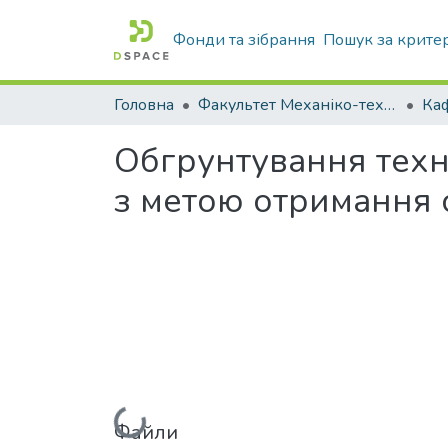
Фонди та зібрання
Пошук за крите
Головна
Факультет Механіко-технологічний
Обгрунтування техн
з метою отримання 
Вантажиться...
Файли