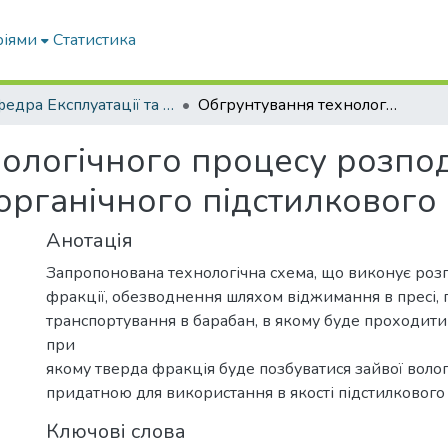
ріями
Статистика
Кафедра Експлуатації та технічного сервісу машин
Обгрунтування технологічного процесу розподілу гною на фракції з метою отримання органічного підстилкового матеріалу для ВРХ
ологічного процесу розпод
органічного підстилкового 
Анотація
Запропонована технологічна схема, що виконує роз
фракції, обезводнення шляхом віджимання в пресі, 
транспортування в барабан, в якому буде проходит
при
якому тверда фракція буде позбуватися зайвої вологи
придатною для використання в якості підстилкового 
Ключові слова