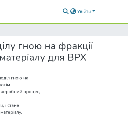
Увійти
ілу гною на фракції
матеріалу для ВРХ
поділ гною на
потім
и аеробний процес,
, і стане
матеріалу.