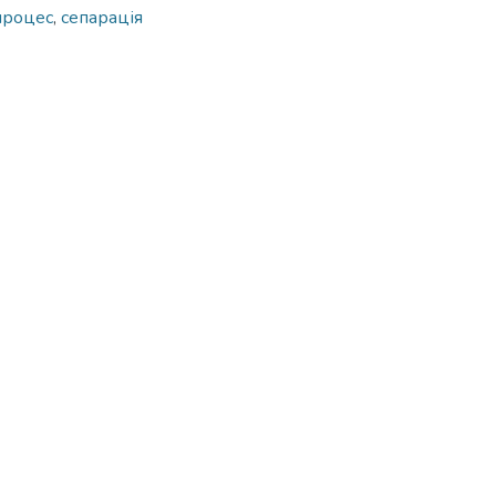
процес
,
сепарація